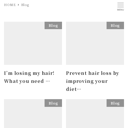
HOME
Blog
MENU
Blog
Blog
I’m losing my hair!
Prevent hair loss by
What you need …
improving your
diet…
Blog
Blog