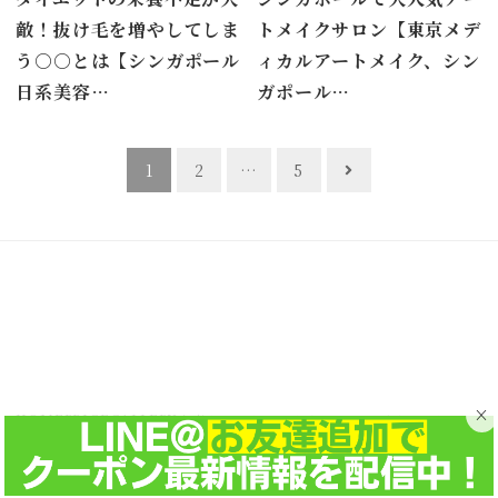
敵！抜け毛を増やしてしま
トメイクサロン【東京メデ
う○○とは【シンガポール
ィカルアートメイク、シン
日系美容…
ガポール…
投
1
2
…
5
稿
ナ
ビ
ゲ
ー
シ
ョ
×
HOME
PRICE
GALLERY
水素トリートメント
カラーリングチケット
ン
ベビーシッターサービス
ヘアビューロン
Product
NAIL salon「BIANCA TOKYO」
医療アートメイク「東京メディカルアートメイク」