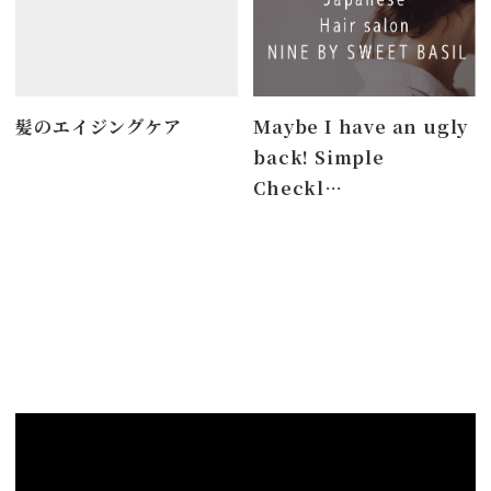
髪のエイジングケア
Maybe I have an ugly
back! Simple
Checkl…
Access