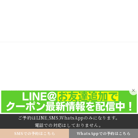
×
HOME
PRICE
GALLERY
水素トリートメント
カラーリングチケット
ベビーシッターサービス
ヘアビューロン
Product
NAIL salon「BIANCA TOKYO」
医療アートメイク「東京メディカルアートメイク」
まつ毛エクステサロン「MAGIC LASH」
RECRUIT
ご予約はLINE,SMS,WhatsAppのみになります。
電話での対応はしておりません。
© 2021 NINE BY SWEET BASIL
SMSでの予約はこちら
WhatsAppでの予約はこちら